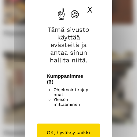
X
Piilota ev
Tämä sivusto
Paanula, kokoustila
käyttää
evästeitä ja
antaa sinun
hallita niitä.
Kumppanimme
(2)
Ohjelmointirajapi
nnat
Yleisön
mittaaminen
Paanula, keittiö
OK, hyväksy kaikki