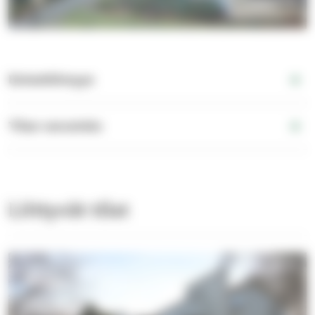
Esteettömyys
Tilan varustelu
Liittyvät tilat