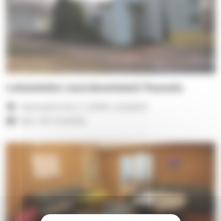
Lokalahden seurakuntakoti Paanula
Papinpellontie 3, 23450 Lokalahti
Max 120 henkilöä