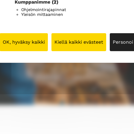
Kumppanimme
(2)
Ohjelmointirajapinnat
Yleisön mittaaminen
OK, hyväksy kaikki
Kiellä kaikki evästeet
Personoi