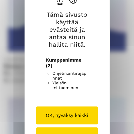
Tämä sivusto
käyttää
evästeitä ja
antaa sinun
hallita niitä.
Lokalahden kappeliseurakunta
Kumppanimme
Messu (L)
(2)
su 9.8.2026
16.00
Ohjelmointirajapi
nnat
Lokalahden kirkko
Yleisön
mittaaminen
OK, hyväksy kaikki