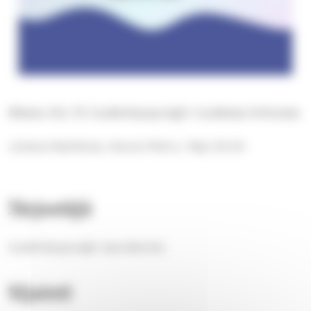
Messu klo 10 Uudenkaupungin Uudessa kirkossa
Juhana Markkula, Hanna Pishro, Teijo Sirniö
Järjestäjä
Uudenkaupungin seurakunta
Sijainti