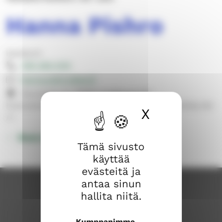
Hanna Pishro
Kanttorit
050 363 4114
hanna.pishro@evl.fi
Koulukatu 6, 23500 Uusikaupunki
Kuorotoiminta. Kirkkomuskarit. Konserttitoiminta.<br
X
Piilota ev
/>
Muut yhteystiedot
Tämä sivusto
käyttää
evästeitä ja
antaa sinun
hallita niitä.
Kumppanimme