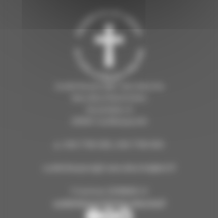
Uudenkaupungin seurakunta
Seurakuntatoimisto
Koulukatu 6
23500 Uusikaupunki
p. 040 7118 505, 040 7118 503
uudenkaupungin.seurakunta@evl.fi
Y-tunnus 2218660-0
uudenkaupunginseurakunta.fi