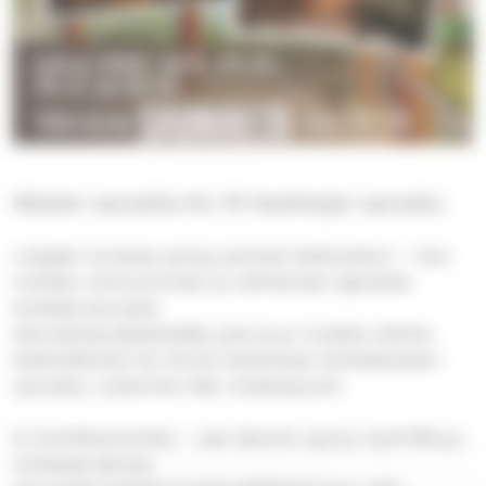
Miesten saunailta klo 18 Haukharjan saunalla.
Löylyjen lomassa syntyy parhaat keskustelut – tule
mukaan rentoutumaan ja vaihtamaan ajatuksia
hyvässä seurassa.
Saunailtoja järjestetään joka kuun toisella viikolla
keskiviikkoisin klo 18-20 Haukharjan leirikeskuksen
saunalla, Lavikontie 456, Uusikaupunki.
Ei ilmoittautumista – vain lämmin sauna, hyvä fiilis ja
mukavaa seuraa.