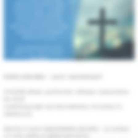
Eväitä elämääsi - avoin raamattupiiri
21.9.2026 alkaen, parittomien viikkojen maanantaina
klo 18.30
Uudenkaupungin seurakuntakeskus, Koulukatu 6,
takkahuone
Ryhmä on avoin kaikenikäisille aikuisille – ja mukaan
voi tulla vaikka ei pääsisi joka kerta.