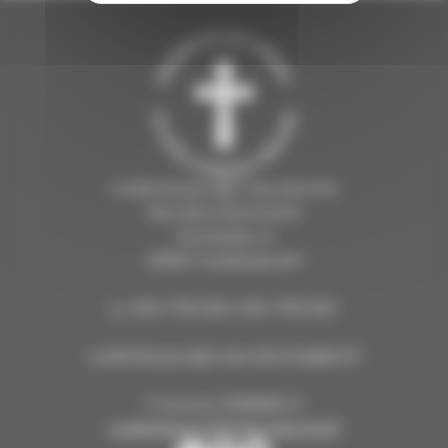
Uudenkaupungin seurakunta
Seurakuntatoimisto
Koulukatu 6
23500 Uusikaupunki
p. 040 7118 505, 040 7118 503
uudenkaupungin.seurakunta@evl.fi
Y-tunnus 2218660-0
uudenkaupunginseurakunta.fi