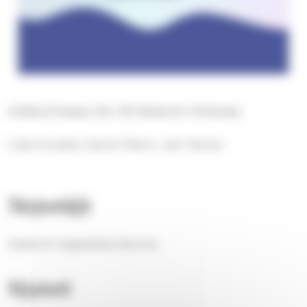
Ankkurimessu klo 16 Kalannin kirkossa
Liisa Kuusela, Hanna Pishro, Jani Tanner
Järjestäjä
Kalannin kappeliseurakunta
Sijainti